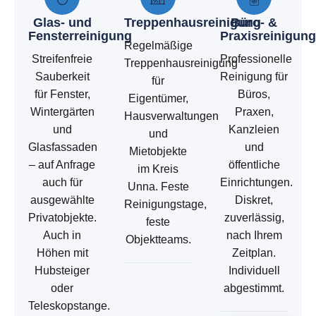
Glas- und
Treppenhausreinigung
Büro- &
Fensterreinigung
Praxisreinigung
Regelmäßige
Streifenfreie
Professionelle
Treppenhausreinigung
Sauberkeit
Reinigung für
für
für Fenster,
Büros,
Eigentümer,
Wintergärten
Praxen,
Hausverwaltungen
und
Kanzleien
und
Glasfassaden
und
Mietobjekte
– auf Anfrage
öffentliche
im Kreis
auch für
Einrichtungen.
Unna. Feste
ausgewählte
Diskret,
Reinigungstage,
Privatobjekte.
zuverlässig,
feste
Auch in
nach Ihrem
Objektteams.
Höhen mit
Zeitplan.
Hubsteiger
Individuell
oder
abgestimmt.
Teleskopstange.