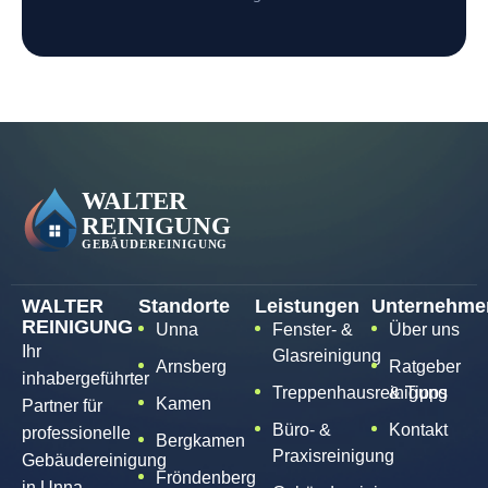
WALTER
Standorte
Leistungen
Unternehme
REINIGUNG
Unna
Fenster- &
Über uns
Ihr
Glasreinigung
Arnsberg
Ratgeber
inhabergeführter
Treppenhausreinigung
& Tipps
Kamen
Partner für
Büro- &
Kontakt
professionelle
Bergkamen
Praxisreinigung
Gebäudereinigung
Fröndenberg
in Unna,