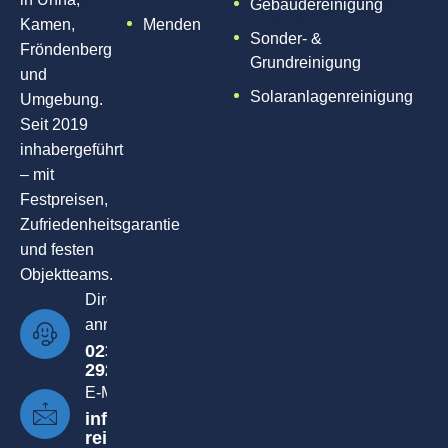
Gebäudereinigung
Kamen,
Menden
Sonder- &
Fröndenberg
Grundreinigung
und
Solaranlagenreinigung
Umgebung
.
Seit 2019
inhabergeführt
– mit
Festpreisen,
Zufriedenheitsgarantie
und festen
Objektteams.
Direkt
anrufen
02303-
2921006
E-Mail
info@walter-
reinigung.de