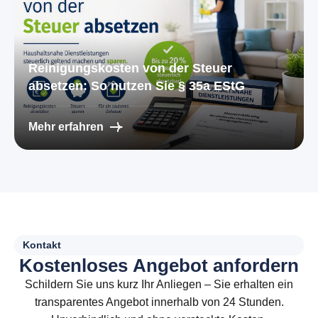
Reinigungskosten von der Steuer
absetzen: So nutzen Sie § 35a EStG
Mehr erfahren
Kontakt
K
o
s
t
e
n
l
o
s
e
s
A
n
g
e
b
o
t
a
n
f
o
r
d
e
r
n
Schildern Sie uns kurz Ihr Anliegen – Sie erhalten ein
transparentes Angebot innerhalb von 24 Stunden.