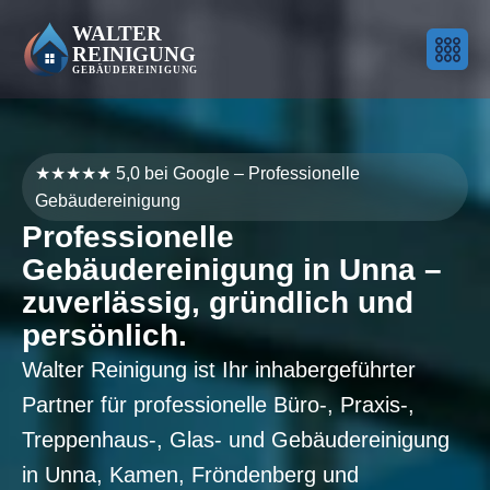
★★★★★ 5,0 bei Google – Professionelle
Gebäudereinigung
P
r
o
f
e
s
s
i
o
n
e
l
l
e
G
e
b
ä
u
d
e
r
e
i
n
i
g
u
n
g
i
n
U
n
n
a
–
z
u
v
e
r
l
ä
s
s
i
g
,
g
r
ü
n
d
l
i
c
h
u
n
d
p
e
r
s
ö
n
l
i
c
h
.
Walter Reinigung ist Ihr inhabergeführter
Partner für professionelle Büro-, Praxis-,
Treppenhaus-, Glas- und Gebäudereinigung
in Unna, Kamen, Fröndenberg und