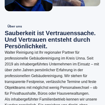
Über uns
S
a
u
b
e
r
k
e
i
t
i
s
t
V
e
r
t
r
a
u
e
n
s
s
a
c
h
e
.
U
n
d
V
e
r
t
r
a
u
e
n
e
n
t
s
t
e
h
t
d
u
r
c
h
P
e
r
s
ö
n
l
i
c
h
k
e
i
t
.
Walter Reinigung ist Ihr regionaler Partner für
professionelle Gebäudereinigung im Kreis Unna. Seit
2019 als inhabergeführtes Unternehmen im Einsatz – mit
über zehn Jahren persönlicher Erfahrung in der
professionellen Gebäudereinigung. Wir stehen für
transparente Festpreise, verlässliche Termine und feste
Objektteams mit möglichst wenig Personalwechsel – ob
für Privathaushalte, Büros oder Hausverwaltungen.
Als inhabergeführter Familienbetrieb kennen wir unsere