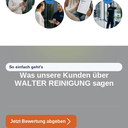
So einfach geht's
W
a
s
u
n
s
e
r
e
K
u
n
d
e
n
ü
b
e
r
W
A
L
T
E
R
R
E
I
N
I
G
U
N
G
s
a
g
e
n
Jetzt Bewertung abgeben