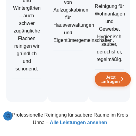
und
von
Reinigung für
Wintergärten
Aufzugskabinen
Wohnanlagen
– auch
für
und
schwer
Hausverwaltungen
Gewerbe.
zugängliche
und
Hygienisch
Flächen
Eigentümergemeinschaften.
sauber,
reinigen wir
geruchsfrei,
gründlich
regelmäßig.
und
schonend.
Jetzt
anfragen
Professionelle Reinigung für saubere Räume im Kreis
Unna –
Alle Leistungen ansehen