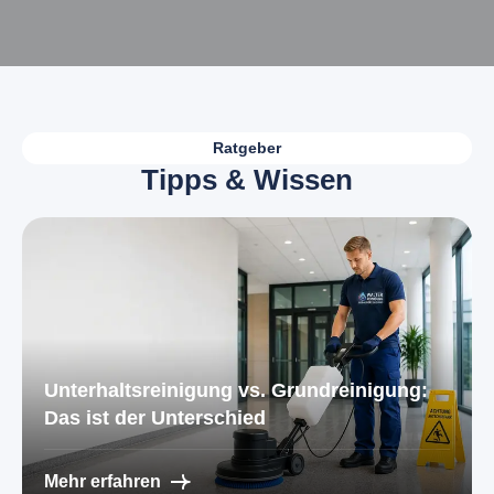
Ratgeber
T
i
p
p
s
&
W
i
s
s
e
n
Unterhaltsreinigung vs. Grundreinigung:
Das ist der Unterschied
Mehr erfahren