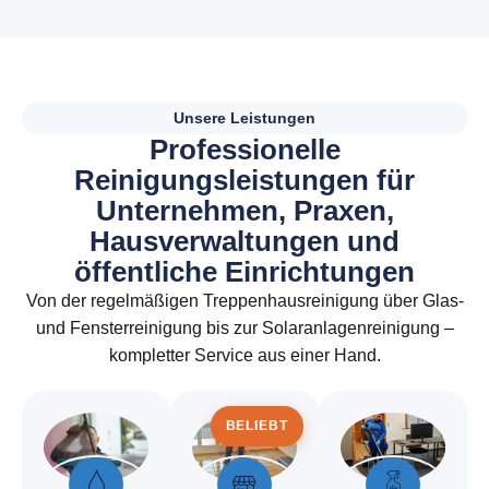
Unsere Leistungen
P
r
o
f
e
s
s
i
o
n
e
l
l
e
R
e
i
n
i
g
u
n
g
s
l
e
i
s
t
u
n
g
e
n
f
ü
r
U
n
t
e
r
n
e
h
m
e
n
,
P
r
a
x
e
n
,
H
a
u
s
v
e
r
w
a
l
t
u
n
g
e
n
u
n
d
ö
f
f
e
n
t
l
i
c
h
e
E
i
n
r
i
c
h
t
u
n
g
e
n
Von der regelmäßigen Treppenhausreinigung über Glas-
und Fensterreinigung bis zur Solaranlagenreinigung –
kompletter Service aus einer Hand.