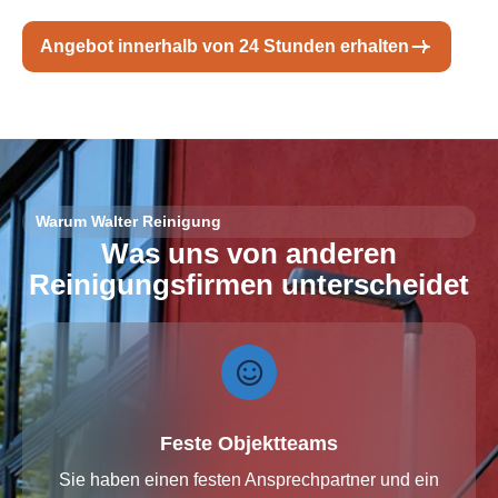
Angebot innerhalb von 24 Stunden erhalten
Warum Walter Reinigung
W
a
s
u
n
s
v
o
n
a
n
d
e
r
e
n
R
e
i
n
i
g
u
n
g
s
f
i
r
m
e
n
u
n
t
e
r
s
c
h
e
i
d
e
t
Feste Objektteams
Sie haben einen festen Ansprechpartner und ein