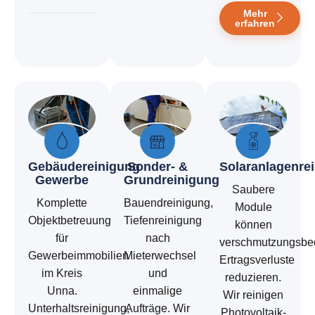
Mehr
erfahren
Gebäudereinigung
Sonder- &
Solaranlagenre
Gewerbe
Grundreinigung
Saubere
Komplette
Bauendreinigung,
Module
Objektbetreuung
Tiefenreinigung
können
für
nach
verschmutzungsbe
Gewerbeimmobilien
Mieterwechsel
Ertragsverluste
im Kreis
und
reduzieren.
Unna.
einmalige
Wir reinigen
Unterhaltsreinigung,
Aufträge. Wir
Photovoltaik-