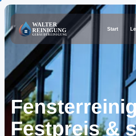
Start
Le
F
e
n
s
t
e
r
r
e
i
n
i
F
e
s
t
p
r
e
i
s
&