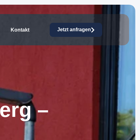
Jetzt anfragen
Kontakt
e
r
g
–