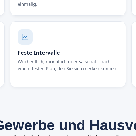
einmalig.
Feste Intervalle
Wöchentlich, monatlich oder saisonal – nach
einem festen Plan, den Sie sich merken können.
G
e
w
e
r
b
e
u
n
d
H
a
u
s
v