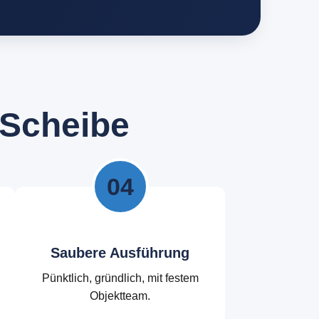
S
c
h
e
i
b
e
04
Saubere Ausführung
Pünktlich, gründlich, mit festem
Objektteam.