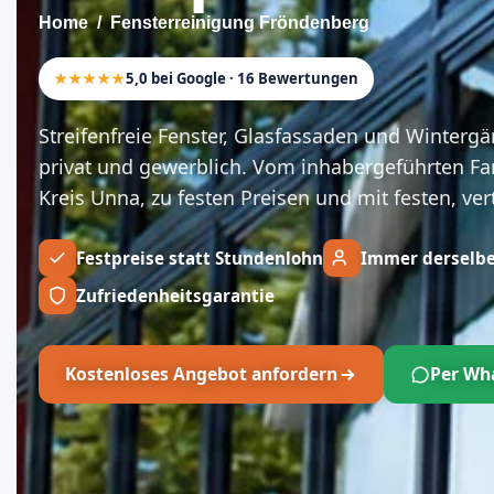
Home
Fensterreinigung Fröndenberg
★★★★★
5,0 bei Google · 16 Bewertungen
Streifenfreie Fenster, Glasfassaden und Wintergä
privat und gewerblich. Vom inhabergeführten Fa
Kreis Unna, zu festen Preisen und mit festen, ve
Festpreise statt Stundenlohn
Immer derselbe
Zufriedenheitsgarantie
Kostenloses Angebot anfordern
Per Wh