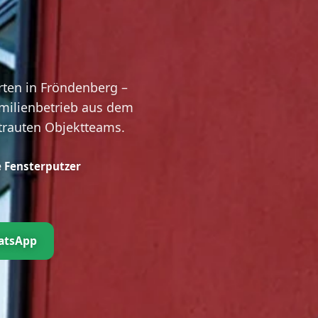
rten in Fröndenberg –
milienbetrieb aus dem
rtrauten Objektteams.
 Fensterputzer
atsApp