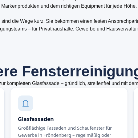
Markenprodukten und dem richtigen Equipment für jede Höhe.
a sind die Wege kurz. Sie bekommen einen festen Ansprechpartn
inigungsteams – für Privathaushalte, Gewerbe und Hausverwalt
e
r
e
F
e
n
s
t
e
r
r
e
i
n
i
g
u
n
zur kompletten Glasfassade – gründlich, streifenfrei und mit de
Glasfassaden
Großflächige Fassaden und Schaufenster für
Gewerbe in Fröndenberg – regelmäßig oder