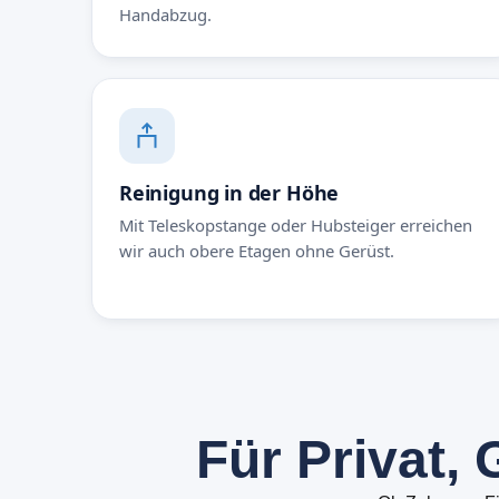
Handabzug.
Reinigung in der Höhe
Mit Teleskopstange oder Hubsteiger erreichen
wir auch obere Etagen ohne Gerüst.
F
ü
r
P
r
i
v
a
t
,