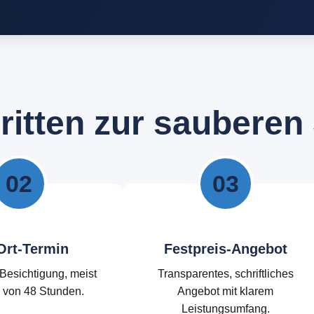
h
r
i
t
t
e
n
z
u
r
s
a
u
b
e
r
e
n
02
03
Ort-Termin
Festpreis-Angebot
Besichtigung, meist
Transparentes, schriftliches
b von 48 Stunden.
Angebot mit klarem
Leistungsumfang.