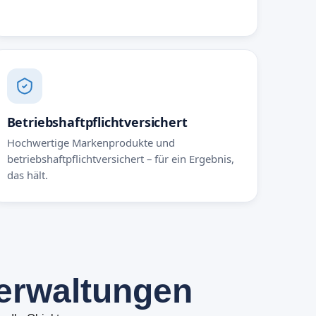
Betriebshaftpflichtversichert
Hochwertige Markenprodukte und
betriebshaftpflichtversichert – für ein Ergebnis,
das hält.
e
r
w
a
l
t
u
n
g
e
n