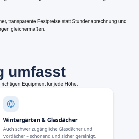
er, transparente Festpreise statt Stundenabrechnung und
ungen gleichermaßen.
g
u
m
f
a
s
s
t
m richtigen Equipment für jede Höhe.
Wintergärten & Glasdächer
Auch schwer zugängliche Glasdächer und
Vordächer – schonend und sicher gereinigt.