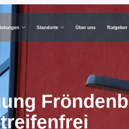
istungen
Standorte
Über uns
Ratgeber
g
u
n
g
F
r
ö
n
d
e
n
b
s
t
r
e
i
f
e
n
f
r
e
i