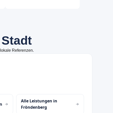
S
t
a
d
t
 lokale Referenzen.
Alle Leistungen in
n
Fröndenberg