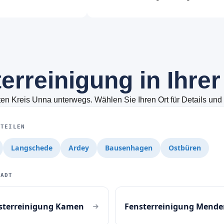
t
e
r
r
e
i
n
i
g
u
n
g
i
n
I
h
r
e
r
en Kreis Unna unterwegs. Wählen Sie Ihren Ort für Details und
STEILEN
Langschede
Ardey
Bausenhagen
Ostbüren
TADT
sterreinigung Kamen
Fensterreinigung Mende